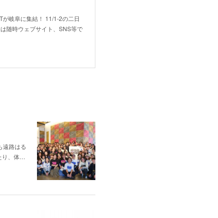
が岐阜に集結！ 11/1-2の二日
は随時ウェブサイト、SNS等で
も遠路はる
たり、体…