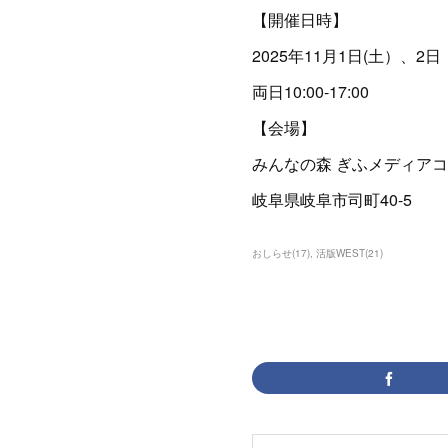
【開催日時】
2025年11月1日(土）、2
両日10:00-17:00
【会場】
みんなの森 ぎふメディア
岐阜県岐阜市司町40-5
おしらせ
(
17
)
活版WEST
(
21
)