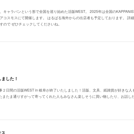
キャラバンという形で全国を巡り始めた活版WEST。 2025年は全国のKAPPANIST
アコスモスにて開催します。 はるばる海外からの出店者も予定しております。 詳細
すので ぜひチェックしてくださいね。
了しました！
２日間の活版WEST in 岐阜が終了いたしました！活版、文具、紙雑貨が好きな人
たまたま通りすがって寄ってくれた人もみなさん楽しそうに買い物したり、お話し
モス