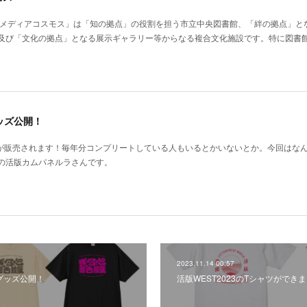
ふメディアコスモス」は「知の拠点」の役割を担う市立中央図書館、「絆の拠点」と
及び「文化の拠点」となる展示ギャラリー等からなる複合文化施設です。特に図書
グッズ公開！
ズが販売されます！毎年分コンプリートしている人もいるとかいないとか。今回はな
の活版カムパネルラさんです。
2023.11.14 00:57
ルグッズ公開！
活版WEST2023のTシャツができ