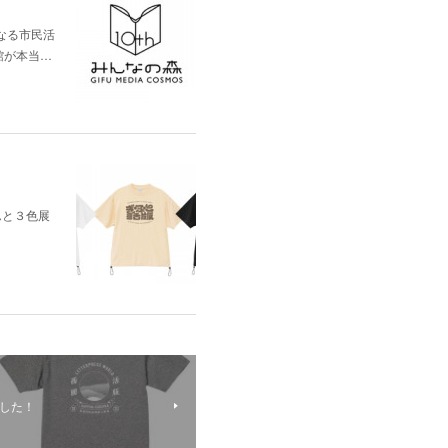
なる市民活
館が本当…
んと３色展
ました！